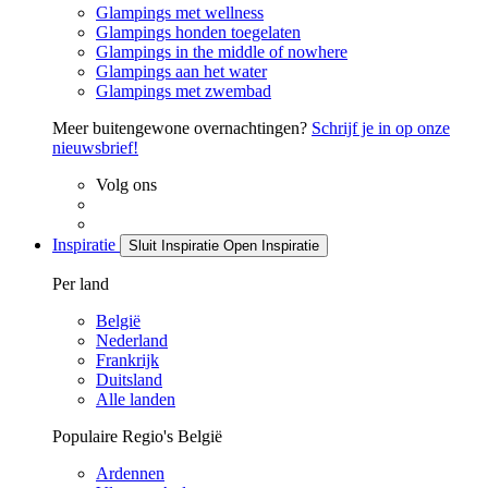
Glampings met wellness
Glampings honden toegelaten
Glampings in the middle of nowhere
Glampings aan het water
Glampings met zwembad
Meer buitengewone overnachtingen?
Schrijf je in op onze
nieuwsbrief!
Volg ons
Inspiratie
Sluit Inspiratie
Open Inspiratie
Per land
België
Nederland
Frankrijk
Duitsland
Alle landen
Populaire Regio's België
Ardennen