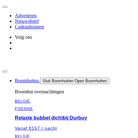
Ga
naar
Adverteren
de
Nieuwsbrief
inhoud
Cadeaubonnen
Volg ons
Boomhutten
Sluit Boomhutten
Open Boomhutten
Boomhut overnachtingen
BELGIË,
FISENNE
Relaxte bubbel dichtbij Durbuy
Vanaf €157 / nacht
BELGIË,